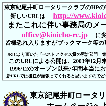
東京紀尾井町ロータリークラブのHPの
http://www.kioi
新しいURLは
またこれに伴い事務局のメ
office@kioicho-rc.jp
に
皆様恐れ入りますがブックマーク等の
JRICより頂いた「べストアクセス賞の累計部門 
このURLによる公開は、2003年12
1996/12のオープン以来7年間本当
新URLでは後任が頑張ってくれると思いますのでど
東京紀尾井町ロータ
ホームページへよ