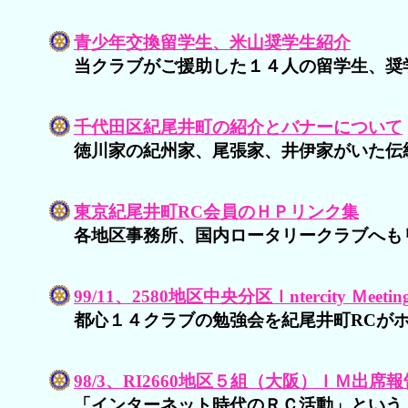
青少年交換留学生、米山奨学生紹介
当クラブがご援助した１４人の留学生、奨
千代田区紀尾井町の紹介とバナーについて
徳川家の紀州家、尾張家、井伊家がいた伝
東京紀尾井町RC会員のＨＰリンク集
各地区事務所、国内ロータリークラブへも
99/11、2580地区中央分区Ｉntercity Ｍeeti
都心１４クラブの勉強会を紀尾井町RCが
98/3、RI2660地区５組（大阪）ＩＭ出席報
「インターネット時代のＲＣ活動」という