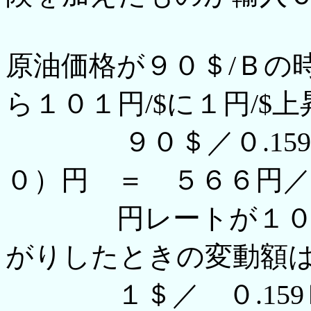
原油価格が９０＄/Ｂの
ら１０１円/$に１円/$
９０＄／０.159Ｋ
０）円 ＝ ５６６円／
円レートが１００円
がりしたときの変動額
１＄／ ０.159