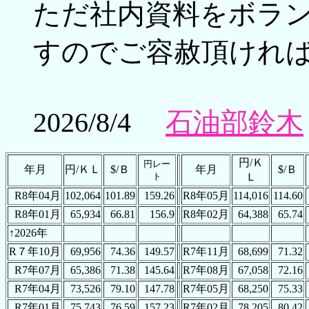
ただ社内資料をボラ
すのでご容赦頂けれ
2026/
8/4
石油部鈴木
円/Ｋ
円レー
年月
円/ＫＬ
$/Ｂ
年月
$/Ｂ
ト
Ｌ
R8年04月
102,064
101.89
159.26
R8年05月
114,016
114.60
R8年01月
65,934
66.81
156.9
R8年02月
64,388
65.74
↑2026年
R７年10月
69,956
74.36
149.57
R7年11月
68,699
71.32
R7年07月
65,386
71.38
145.64
R7年08月
67,058
72.16
R7年04月
73,526
79.10
147.78
R7年05月
68,250
75.33
R7年01月
75,743
76.59
157.23
R7年02月
78,205
80.42