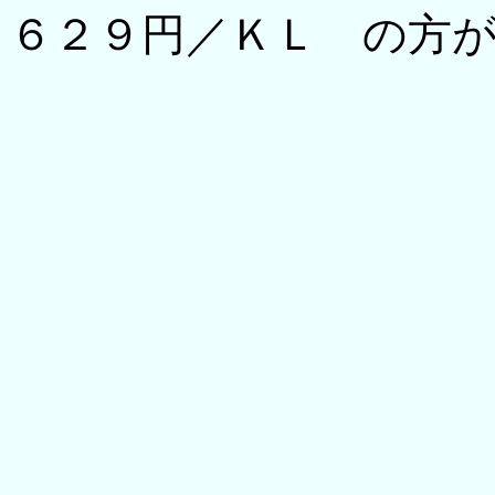
６２９円／ＫＬ の方