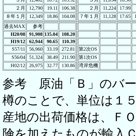
２月
12,790
19.11
106.38
２月
11,224
17.99
８年１月
12,349
18.86
104.08
７年１月
11,128
17.65
過去MAX
参考
H20/08
91,908
135.04
108.20
H19/12
62,944
90.65
110.39
S57/11
56,960
33.19
272.81
第2次OS
S56/04
51,324
38.49
211.90
第1次OS
H02/12
26,975
32.77
130.86
湾岸危機
参考 原油「Ｂ」のバ
樽のことで、単位は１
産地の出荷価格は、Ｆ
険を加えたものが輸入