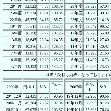
28年度
32,523
47.53
108.79
29年度
39,828
57.04
25年度
69,224
110.01
100.04
26年度
61,279
90.37
22年度
45,373
84.16
85.72
23年度
56,680
114.18
19年度
56,311
78.69
113.77
20年度
58,542
90.52
16年度
26,158
38.77
107.26
17年度
39,728
55.80
13年度
18,645
23.84
124.35
14年度
21,034
27.40
10年度
10,316
12.76
128.55
11年度
14,516
20.92
７年度
11,057
18.27
96.23
８年度
15,298
21.63
４年度
15,196
19.29
125.27
５年度
11,407
16.73
元年度
14,453
16.71
142.22
２年度
20,296
23.35
以降の記載は縦枠になっております
円/Ｋ
円レー
2008年
円/ＫＬ
$/Ｂ
2007年
$/Ｂ
ト
Ｌ
20年12月
32,435
54.88
93.96
19年12月
62,950
90,66
20年11月
45,384
73.67
97.94
19年11月
58,093
81.23
20年10月
67,075
103.32
103.87
19年10月
55,608
76.24