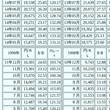
14年07月
19,538
25.85
120.17
13年07月
21,639
27.65
14年06月
20,573
26.20
124.84
13年06月
20,973
27.57
14年05月
20,675
25.53
128.74
13年05月
20,152
26.14
14年04月
19,251
23.17
132.09
13年04月
20,182
25.88
14年03月
16,940
20.40
131.99
13年03月
19,362
26.06
1
14年02月
16,647
19.85
133.32
13年02月
18,429
25.13
1
14年01月
15,875
19.25
131.11
13年01月
18,575
25.60
1
円/Ｋ
円/Ｋ
円レー
1999年
$/Ｂ
1998年
$/Ｂ
Ｌ
ト
Ｌ
11年12月
16,301
24.65
103.74
10年12月
9,743
12.88
11月
15,301
23.12
105.21
11月
10,210
13.74
10月
15,070
22.53
106.34
10月
11,256
13.84
９月
14,007
20.21
110.18
９月
11,485
13.18
８月
13,494
18.50
115.95
８月
11,835
13.11
７月
12,746
16.67
121.57
７月
11,553
13.08
６月
12,487
16.34
121.52
６月
11,817
13.55
５月
11,709
15.49
120.21
５月
11,010
13.23