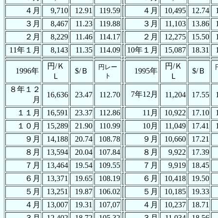
４月
9,710
12.91
119.59
４月
10,495
12.74
３月
8,467
11.23
119.88
３月
11,103
13.86
２月
8,229
11.46
114.17
２月
12,275
15.50
11年１月
8,143
11.35
114.09
10年１月
15,087
18.31
円/Ｋ
円/Ｋ
円レー
1996年
$/Ｂ
1995年
$/Ｂ
Ｌ
ト
Ｌ
８年１２
7年12月
16,636
23.47
112.70
11,204
17.55
月
１１月
16,591
23.37
112.86
11月
10,922
17.10
１０月
15,289
21.90
110.99
10月
11,049
17.41
９月
14,188
20.74
108.78
９月
10,660
17.21
８月
13,594
20.04
107.84
８月
9,922
17.39
７月
13,464
19.54
109.55
７月
9,919
18.45
６月
13,371
19.65
108.19
６月
10,418
19.50
５月
13,251
19.87
106.02
５月
10,185
19.33
４月
13,007
19.31
107,07
４月
10,237
18.71
３月
12,402
18.72
105.32
３月
11,034
18.56