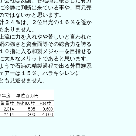
子会社は勿論、各地域に根ざした有力
に冷静に判断出来ている事や、両元売
のではないかと思います。
計２４％は、２位出光の１６％を遥か
もありません。
上流に力を入れやや苦しいと言われた
網の強さと資金面等その総合力を誇る
１０指に入る和製メジャーを目指せる
に大きなメリットであると思います。
ようで石油の精製過程で出る芳香族系
ェアーは１５％、パラキシレンに
とも見逃せません。