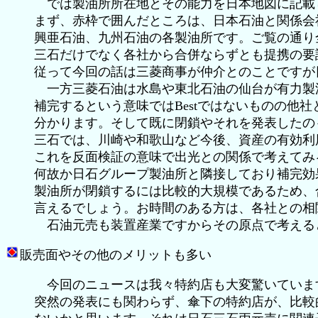
では製油所所在地とその能力を日本地図に記載
まず、赤枠で囲んだところは、日本石油と関係会
興亜石油、九州石油の各製油所です。ご覧の通り
三石だけでなく各社から合併ならずとも提携の要
従って今回の話は三菱商事が仲介とのことですが
一方三菱石油は水島や東北石油の仙台が有力製
補完するという意味ではBestではないものの他社と
分かります。そして既に閉鎖やそれを発表したの
三石では、川崎や和歌山など今後、資産の有効利
これを反面検証の意味で出光との関係で考えてみ
何故か日石グループ製油所と隣接しており補完効
製油所が閉鎖するには比較的大規模であるため、
言えるでしょう。お時間のある方は、各社との相
石油元売も装置産業ですからその原点で考える
販売面やその他のメリットも多い
今回のニュースは我々特約店も大変驚いていま
突然の発表にも関わらず、傘下の特約店が、比較