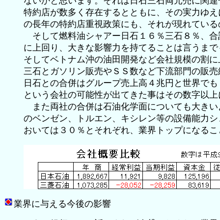
ないかと思います。それは日石三石両元売に関連
特約店が数多く存在するとともに、その実力ゆえ
の長年の特約店重視政策にも、それが現れている
そして燃料油シャアー日石１６％三石８％、合
に上回り、大きな影響力を持てることは言うまで
そしてベトナム沖の油田開発など会社規模の割に
三石とガソリン販売やＳＳ数など下流部門の販売
日石との合併はグループ売上高４兆円と世界でも
という会社の可能性が出てきた事はその数字以上
また両社の合併は石油化学面についても大きい
のベンゼン、トルエン、キシレン等の設備能力シ
おいては３０％とそれぞれ、業界トップになるこ
業界に与える今後の影響