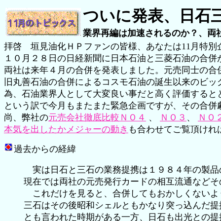
ついに発表、日石
業界再編は加速されるのか？、両
拝啓 垣見油化ＨＰファンの皆様、あなたは11月特別
１０月２８日の日経新聞に日本石油と三菱石油の合併
両社は来年４月の合併を発表しました。元売同士の合
旧丸善石油の合併によるコスモ石油の誕生以来のビッ
為、石油業界人として大変良い事だと高く評価すると
という訳で今月もまたまた緊急企画ですが、その合併
尚、弊社の
元売会社徹底比較ＮＯ４
、
ＮＯ３
、
ＮＯ
本気を出したかメジャーの動き
も合わせてご覧頂けれ
過去からの経緯
実は日石と三石の業務提携は１９８４年の製品
現在では両社の元売発行カードの相互流通などそ
これだけを見ると、合併してもおかしくないよ
三石はその後昭和シェルともかなり突っ込んだ提
とも言われた時期がある一方、日石も出光との提