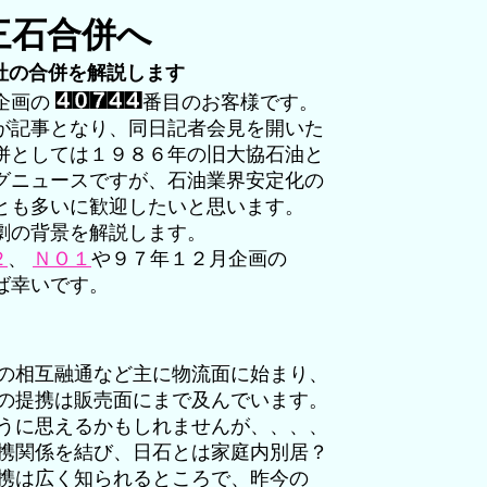
三石合併へ
社の合併を解説します
企画の
番目のお客様です。
が記事となり、同日記者会見を開いた
併としては１９８６年の旧大協石油と
グニュースですが、石油業界安定化の
とも多いに歓迎したいと思います。
劇の背景を解説します。
２
、
ＮＯ１
や９７年１２月企画の
ば幸いです。
の相互融通など主に物流面に始まり、
の提携は販売面にまで及んでいます。
うに思えるかもしれませんが、、、、
携関係を結び、日石とは家庭内別居？
携は広く知られるところで、昨今の