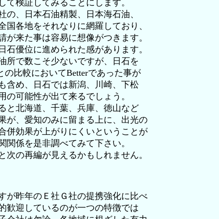
して検証してみることにします。
社の、日本石油精製、日本海石油、
全国各地をそれなりに網羅しており、
請が来た事は容易に想像がつきます。
日石優位に進められた感があります。
油所で数こそ少ないですが、日石を
の比較においてBetterであった事が
も含め、日石では新潟、川崎、下松
用の可能性が出て来るでしょう。
ると北海道、千葉、兵庫、徳山など
果が、愛知のみに留まる上に、出光の
合併効果が上がりにくいということが
関関係を是非調べてみて下さい。
と次の再編が見えるかもしれません。
すが昨年のＥ社Ｇ社の提携強化に比べ
的歓迎しているのが一つの特徴では