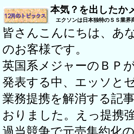
本気？を出したか
エクソンは日本独特のＳＳ業界
皆さんこんにちは、あ
のお客様です。
英国系メジャーのＢＰ
発表する中、エッソと
業務提携を解消する記
おりました。えっ提携
過当競争で元売集約化