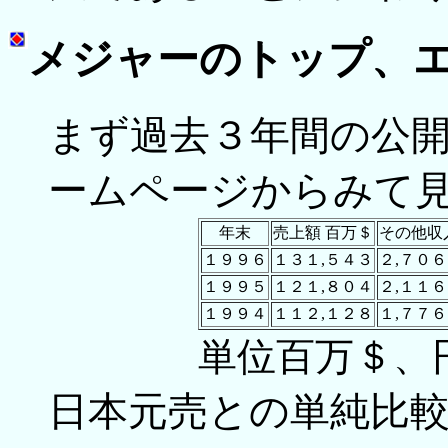
メジャーのトップ、
まず過去３年間の公
ームページからみて
年末
売上額 百万＄
その他収
１９９６
１３１,５４３
２,７０６
１９９５
１２１,８０４
２,１１６
１９９４
１１２,１２８
１,７７６
単位百万＄、
日本元売との単純比