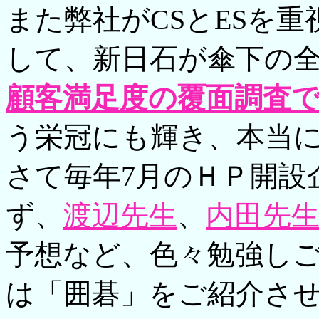
また弊社がCSとESを
して、新日石が傘下の全
顧客満足度の覆面調査で、
う栄冠にも輝き、本当
さて毎年7月のＨＰ開設
ず、
渡辺先生
、
内田先
予想など、色々勉強し
は「囲碁」をご紹介さ