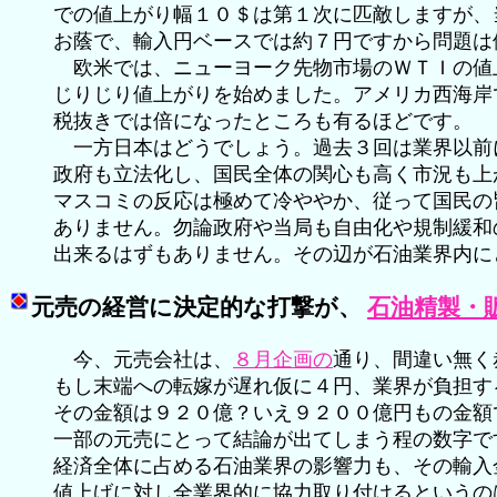
での値上がり幅１０＄は第１次に匹敵しますが、
お蔭で、輸入円ベースでは約７円ですから問題は
欧米では、ニューヨーク先物市場のＷＴＩの値
じりじり値上がりを始めました。アメリカ西海岸
税抜きでは倍になったところも有るほどです。
一方日本はどうでしょう。過去３回は業界以前
政府も立法化し、国民全体の関心も高く市況も上
マスコミの反応は極めて冷ややか、従って国民の
ありません。勿論政府や当局も自由化や規制緩和
出来るはずもありません。その辺が石油業界内に
元売の経営に決定的な打撃が、
石油精製・販
今、元売会社は、
８月企画の
通り、間違い無く
もし末端への転嫁が遅れ仮に４円、業界が負担すると
その金額は９２０億？いえ９２００億円もの金額
一部の元売にとって結論が出てしまう程の数字で
経済全体に占める石油業界の影響力も、その輸入
値上げに対し全業界的に協力取り付けるというの