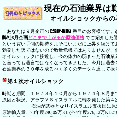
現在の石油業界は
オイルショックからの
あなたは９月企画の
番目のお客様です。
弊社6月企画
どこまで上がるか原油価格
でご紹介した
という買い手側の期待をよそにいまだに上昇を続けて
勃発した訳ではないので数量危機ではありませんが、
オイルショックに接近し、今の体力の弱まった石油業
と言っても過言ではなくなってきました。今月は過去
石油業界の３０年を成るべく多くのデータを通して振
第１次オイルショック
時期と期間、１９７３年１０月から１９７４年８月ま
原因と状況、アラブＶＳイスラエルに端を発した第４
石油が武器となりイスラエル支援国に原油
原油輸入量、73年度290,09万KLが74年度276,12万K