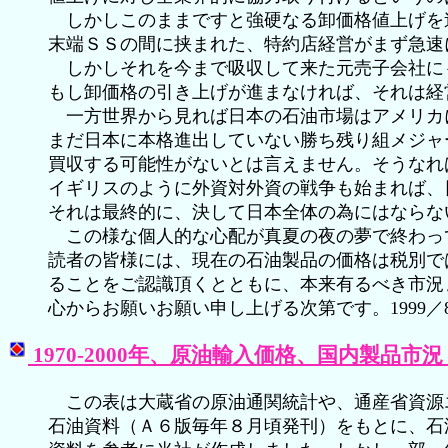
しかしこのままですと強硬なる卸価格値上げを
末端ＳＳの間に挟まれた、特約店経営がまず急速
しかしそれを今まで吸収して来た元売子会社に
もし卸価格の引き上げが進まなければ、それは経
一方世界から見れば日本の石油市場はアメリカ
まだ日本に本格進出していない勝ち残り組メジャ
買収する可能性がないとは言えません。そうなれ
イギリスのように外資対外資の戦争も始まれば、
それは最終的に、決して日本全体の為にはならな
この様な個人的な心配が真夏の夜の夢で終わっ
読者の皆様には、現在の石油製品の価格は税別で
ることをご認識頂くとともに、本来有るべき市況
心からお願いお願い申し上げる次第です。1999／
1970-2000年、原油輸入価格、国内製品
この表は大蔵省の原油通関統計や、通産省資源
石油資料（Ａ６版毎年８月頃発刊）をもとに、石