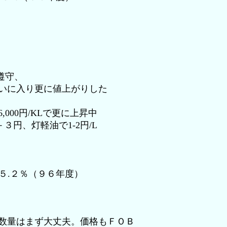
遵守、
に入り更に値上がりした
6,000円/KLで更に上昇中
＋３円、灯軽油で1-2円/L
５.２％（９６年度）
数量はまず大丈夫。価格もＦＯＢ