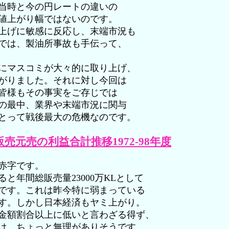
当時と今の円レートの違いの
値上がり幅ではないのです。
上げに敏感に反応し、末端市況も
では、製油所事故も手伝って、
にマスコミが大々的に取り上げ、
がりました。それに対し今回は
皆様もその事実をご存じでは
の最中、業界や末端市況に関与
とって戦後最大の危機なのです。
売元売の利益合計推移1972-98年度
赤字です。
年間総販売量23000万KLとして
です。これは昨今特に弱まっている
す。しかし日本経済もヤミ上がり。
金額割合以上に低いと言わざる得ず、
は、ちょっと無理がありそうです。