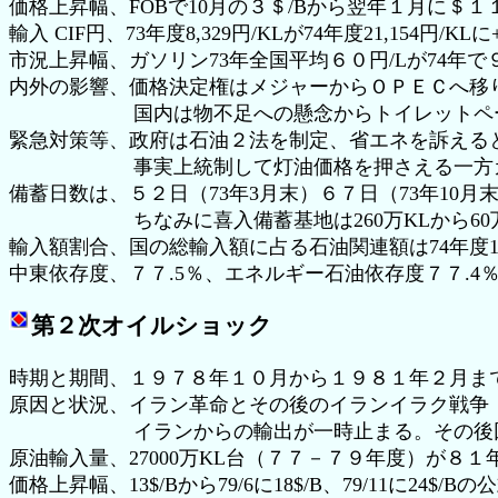
価格上昇幅、FOBで10月の３＄/Bから翌年１月に＄１１
輸入 CIF円、73年度8,329円/KLが74年度21,154円/KLに
市況上昇幅、ガソリン73年全国平均６０円/Lが74年で９
内外の影響、価格決定権はメジャーからＯＰＥＣへ移
国内は物不足への懸念からトイレットペー
緊急対策等、政府は石油２法を制定、省エネを訴える
事実上統制して灯油価格を押さえる一方ガ
備蓄日数は、５２日（73年3月末）６７日（73年10月
ちなみに喜入備蓄基地は260万KLから60万
輸入額割合、国の総輸入額に占る石油関連額は74年度18
中東依存度、７７.5％、エネルギー石油依存度７７.4
第２次オイルショック
時期と期間、１９７８年１０月から１９８１年２月ま
原因と状況、イラン革命とその後のイランイラク戦争
イランからの輸出が一時止まる。その後回
原油輸入量、27000万KL台（７７－７９年度）が８１年度
価格上昇幅、13$/Bから79/6に18$/B、79/11に24$/