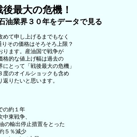
戦後最大の危機！
石油業界３０年をデータで見る
改めて申し上げるまでもなく
通りその価格はそろそろ上限？
おります。産油国で戦争が
価格的な値上げ幅は過去の
界にとって「戦後最大の危機」
３度のオイルショックも含め
り返りたいと思います。
での約１年
次中東戦争、
の輸出停止措置をとった
Lに約５％減少