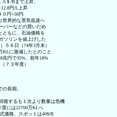
.6＄/Bまで上昇、
+12.8円/L上昇
０円+30円
り世界的な景気低迷へ
パーなどの買いだめ
とともに、石油価格を
ソリンを値上げした
末）５６日（74年3月末）
KLに激減したとのこと
兆円で35%、前年18%
％（７３年度）
での長期。
復するも１次より数量は危機
には22700万KLへ
Bの公式価格、スポットは40$/B