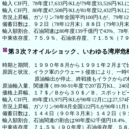
輸入 CIF円、78年度17,633円/KLが79年度33,526円/KLに
輸入 CIF円、80年度47,508円/KLが81年度52,432円/KL
市況上昇幅、ガソリン78年全国平均100円/Lが、79年120
備蓄日数は、９２日（78年12月末）８８日（79年3月
輸入額割合、石油関連は80年度139千億円で43%、78年
中東依存度、７５.９％、石油依存度、７１.５％（７
第３次？オイルショック、いわゆる湾岸危
時期と期間、１９９０年８月から１９９１年２月まで
原因と状況、イラク軍のクウェート侵攻により、一時
原油輸出が停止、終戦後もイラクからの輸
原油輸入量、関連薄く89-90-91年度で207百万KL、24
価格上昇幅、１７＄／Ｂから３０＄／Ｂ、スポットピ
輸入 CIF円、89年度15,975円/KLが90年12月には27,574
市況上昇幅、ガソリン90年8月全国122円/Lが90年11月1
備蓄日数は、１４４日（９０年３月末）１４２日（９
輸入額割合、石油関連の割合は90年度62千億円18.4%
中東依存度、７１.５％（９０年度）石油依存度、５８