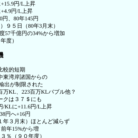
+15.9円/L上昇
に+4.9円/L上昇
円、80年145円
末）９５日（80年3月末）
度57千億円の34%から増加
９年度）
機
比較的短期
中東湾岸諸国からの
出が制限された
0百万KL、223百万KLバブル他？
ークは３７＄にも
円/KLに+11.6円/L上昇
38円へ+16円
１年３月末）ほとんど減らず
、前年15%から増
.３％（９０年度）