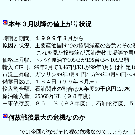
本年３月以降の値上がり状況
時期と期間、１９９９年３月から
原因と状況、主要産油国間での協調減産の合意とその
これを見た投機筋が原油先物市場等で買い
価格上昇幅、ドバイ原油で10$/Bが19$台/Bへ10$/B弱
輸入 CIF円、99年3月で8,467円/KLが99年8月には推定1
市況上昇幅、ガソリン99年3月91円/Lが99年8月94円へ
備蓄日数は、１６４日（９９年３月末）
輸入割合額、石油関連の割合は96年度50千億円12.6%
原油輸入量、25368万KL（９８年度）
中東依存度、８６.１％（９８年度）、石油依存度、５
何故戦後最大の危機なのか
では今回がなぜそれ程の危機なのでしょうか。