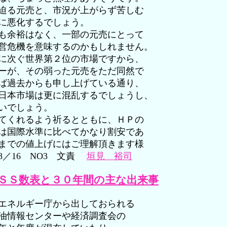
迫る元売と、市況が上がらず苦しむ
に悪化するでしょう。
も余裕はなく、一部の元売にとって
営危機を意味するのかもしれません。
に次ぐ世界第２位の市場ですから、
ーが、その弱った元売をただ同然で
ば過去からも申し上げている通り、
日本市場は更に混乱するでしょうし、
いでしょう。
てくれるよう祈るとともに、ＨＰの
は国際水準に比べてかなり割安であ
までの値上げにはご理解頂きます様
8／16 NO3 文責
垣見 裕司
市況ＳＳ数表と３０年間の主な出来事
エネルギー庁から出しておられる
油情報センターや経済調査会の