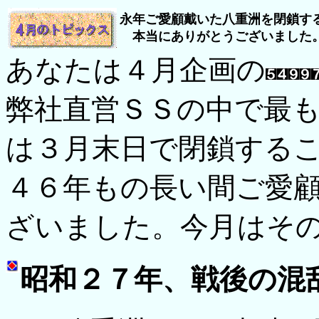
永年ご愛顧戴いた八重洲を閉鎖す
本当にありがとうございました。
あなたは４月企画の
弊社直営ＳＳの中で最
は３月末日で閉鎖する
４６年もの長い間ご愛
ざいました。今月はそ
昭和２７年、戦後の混